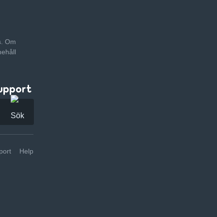
as. Om
nehåll
upport
ort
Help