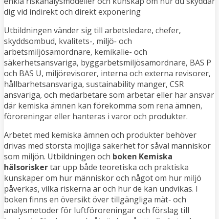
enkla riskanalysmodeller och kunskap om hur du skyddar
dig vid indirekt och direkt exponering
Utbildningen vänder sig till arbetsledare, chefer,
skyddsombud, kvalitets-, miljö- och
arbetsmiljösamordnare, kemikalie- och
säkerhetsansvariga, byggarbetsmiljösamordnare, BAS P
och BAS U, miljörevisorer, interna och externa revisorer,
hållbarhetsansvariga, sustainability manger, CSR
ansvariga, och medarbetare som arbetar eller har ansvar
där kemiska ämnen kan förekomma som rena ämnen,
föroreningar eller hanteras i varor och produkter.
Arbetet med kemiska ämnen och produkter behöver
drivas med största möjliga säkerhet för såväl människor
som miljön. Utbildningen
och
boken Kemiska
hälsorisker
tar upp både teoretiska och praktiska
kunskaper om hur människor och något om hur miljö
påverkas, vilka riskerna är och hur de kan undvikas. I
boken finns en översikt över tillgängliga mät- och
analysmetoder för luftföroreningar och förslag till